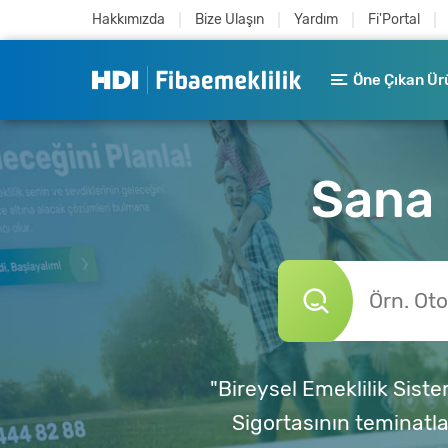
Hakkımızda
Bize Ulaşın
Yardım
Fi'Portal
Öne Çıkan Ür
Sana 
"Bireysel Emeklilik Sist
Sigortasının teminatlar