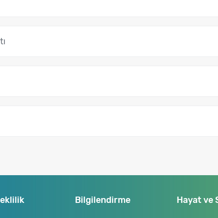
tı
klilik
Bilgilendirme
Hayat ve 