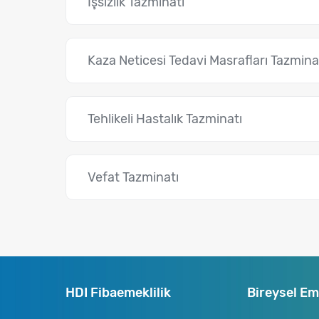
İşsizlik Tazminatı
Kaza Neticesi Tedavi Masrafları Tazmina
Tehlikeli Hastalık Tazminatı
Vefat Tazminatı
HDI Fibaemeklilik
Bireysel Eme