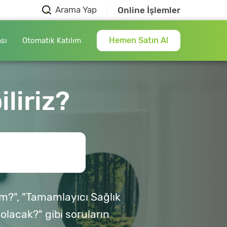
Arama Yap
Online İşlemler
Hemen Satın Al
ası
Otomatik Katılım
liriz?
ım?", "Tamamlayıcı Sağlık
 olacak?" gibi soruların