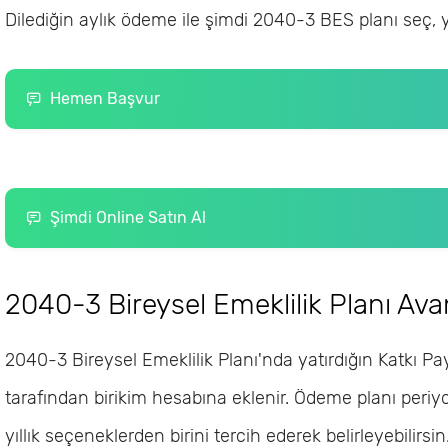
Dilediğin aylık ödeme ile şimdi 2040-3 BES planı seç, 
Hemen Başvur
Şimdi Online Satın Al
2040-3 Bireysel Emeklilik Planı Avan
2040-3 Bireysel Emeklilik Planı'nda yatırdığın Katkı Pay
tarafından birikim hesabına eklenir. Ödeme planı periyod
yıllık seçeneklerden birini tercih ederek belirleyebilirsin