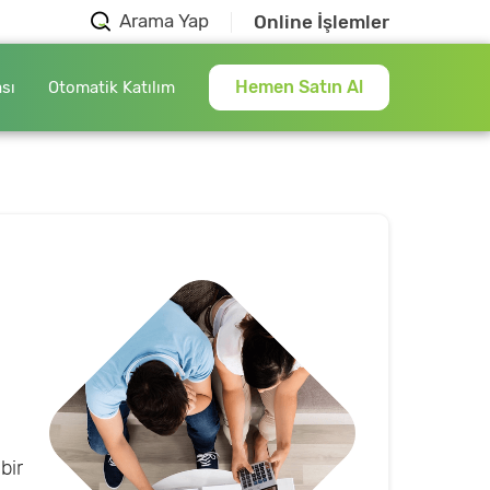
Arama Yap
Online İşlemler
Hemen Satın Al
ası
Otomatik Katılım
bir