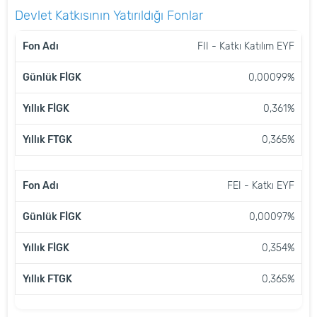
Devlet Katkısının Yatırıldığı Fonlar
FON
GÜNLÜK
YILLIK
YILLIK
FII - Katkı Katılım EYF
ADI
FİGK
FİGK
FTGK
0,00099%
0,361%
0,365%
FEI - Katkı EYF
0,00097%
0,354%
0,365%