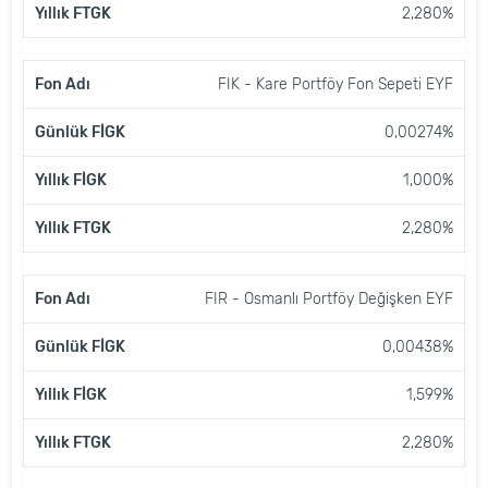
2,280%
FIK - Kare Portföy Fon Sepeti EYF
0,00274%
1,000%
2,280%
FIR - Osmanlı Portföy Değişken EYF
0,00438%
1,599%
2,280%