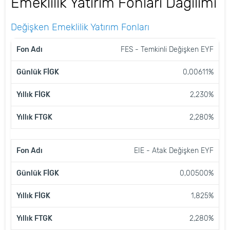
Emeklilik Yatırım Fonları Dağılımı
Değişken Emeklilik Yatırım Fonları
FON
GÜNLÜK
YILLIK
YILLIK
FES - Temkinli Değişken EYF
ADI
FİGK
FİGK
FTGK
0,00611%
2,230%
2,280%
EIE - Atak Değişken EYF
0,00500%
1,825%
2,280%