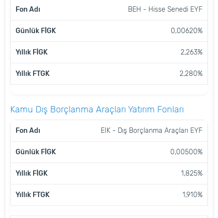
BEH - Hisse Senedi EYF
0,00620%
2,263%
2,280%
Kamu Dış Borçlanma Araçları Yatırım Fonları
FON
GÜNLÜK
YILLIK
EIK - Dış Borçlanma Araçları EYF
YILLIK
ADI
FİGK
FİGK
FTGK
0,00500%
1,825%
1,910%