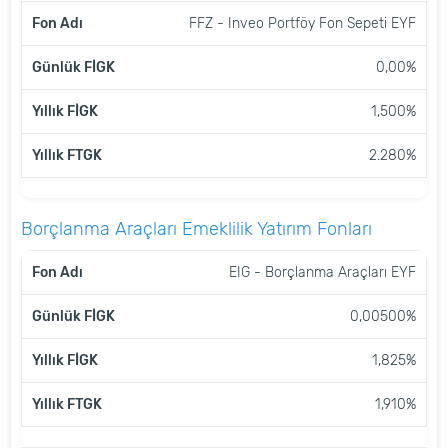
FFZ - Inveo Portföy Fon Sepeti EYF
0,00%
1,500%
2.280%
Borçlanma Araçları Emeklilik Yatırım Fonları
FON
GÜNLÜK
YILLIK
YILLIK
EIG - Borçlanma Araçları EYF
ADI
FİGK
FİGK
FTGK
0,00500%
1,825%
1,910%