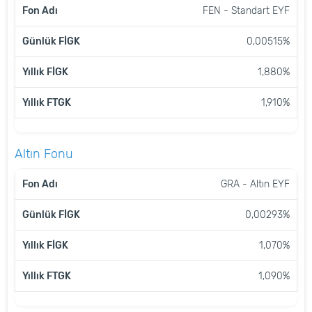
FEN - Standart EYF
0,00515%
1,880%
1,910%
Altın Fonu
FON
GÜNLÜK
YILLIK
YILLIK
GRA - Altın EYF
ADI
FİGK
FİGK
FTGK
0,00293%
1,070%
1,090%