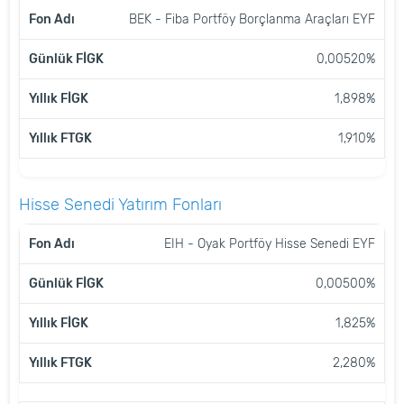
BEK - Fiba Portföy Borçlanma Araçları EYF
0,00520%
1,898%
1,910%
Hisse Senedi Yatırım Fonları
FON
GÜNLÜK
YILLIK
EIH - Oyak Portföy Hisse Senedi EYF
YILLIK
ADI
FİGK
FİGK
FTGK
0,00500%
1,825%
2,280%