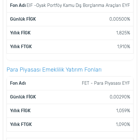
EIF -Oyak Portföy Kamu Dış Borçlanma Araçları EYF
0,00500%
1,825%
1,910%
Para Piyasası Emeklilik Yatırım Fonları
FON
GÜNLÜK
YILLIK
YILLIK
FET - Para Piyasası EYF
ADI
FİGK
FİGK
FTGK
0,00290%
1,059%
1,090%