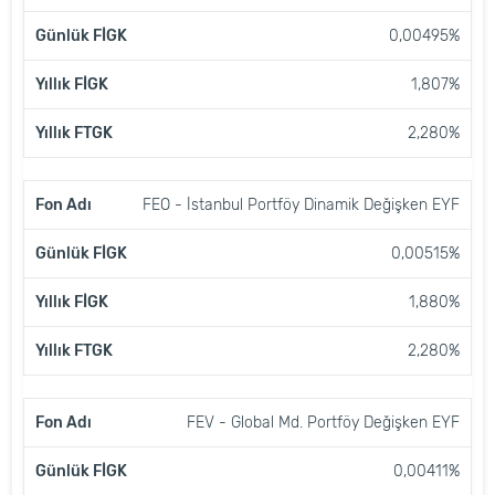
0,00495%
1,807%
2,280%
FEO - İstanbul Portföy Dinamik Değişken EYF
0,00515%
1,880%
2,280%
FEV - Global Md. Portföy Değişken EYF
0,00411%