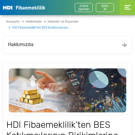
Online
Satın
İşlemler
Al
Anasayfa
Hakkımızda
Haberler ve Duyurular
HDI Fibaemeklilik’ten BES Katılımcılarının Birikimlerine Değer Katacak İki Yeni Emeklilik Yatırım Fonu
Hakkımızda
HDI Fibaemeklilik’ten BES