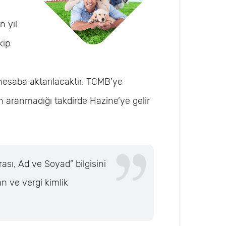
n yıl
kip
esaba aktarılacaktır. TCMB’ye
dan aranmadığı takdirde Hazine’ye gelir
sı, Ad ve Soyad” bilgisini
an ve vergi kimlik