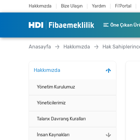
Hakkımızda
Bize Ulaşın
Yardım
Fi'Portal
Öne Çıkan Ür
Anasayfa
Hakkımızda
Hak Sahiplerin
Hakkımızda
Yönetim Kurulumuz
Yöneticilerimiz
Talanx Davranış Kuralları
İnsan Kaynakları