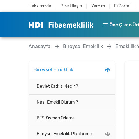
Hakkımızda
Bize Ulaşın
Yardım
Fi'Portal
Öne Çıkan Ür
Anasayfa
Bireysel Emeklilik
Emeklilik 
Bireysel Emeklilik
Devlet Katkısı Nedir ?
Nasıl Emekli Olurum ?
BES Kısmen Ödeme
Bireysel Emeklilik Planlarımız