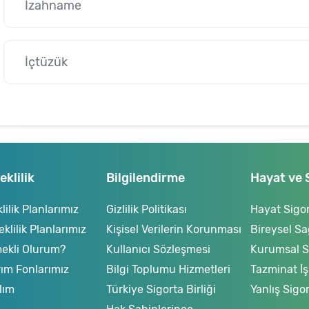
İzahname
İçtüzük
klilik
Bilgilendirme
Hayat ve 
ilik Planlarımız
Gizlilik Politikası
Hayat Sigor
lilik Planlarımız
Kişisel Verilerin Korunması
Bireysel Sa
ekli Olurum?
Kullanıcı Sözleşmesi
Kurumsal Sa
rım Fonlarımız
Bilgi Toplumu Hizmetleri
Tazminat İş
lım
Türkiye Sigorta Birliği
Yanlış Sigo