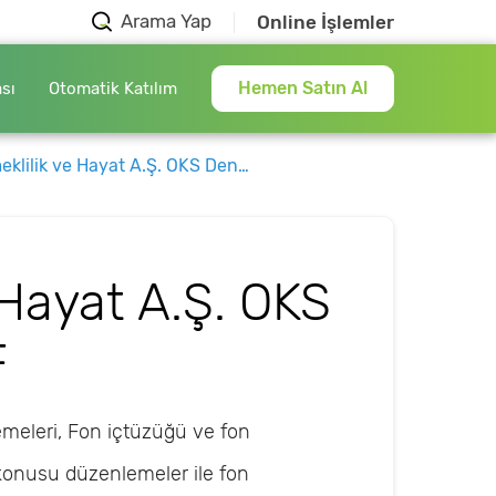
Arama Yap
Online İşlemler
Hemen Satın Al
ası
Otomatik Katılım
ik ve Hayat A.Ş. OKS Dengeli Değişken EYF
 Hayat A.Ş. OKS
F
meleri, Fon içtüzüğü ve fon
 konusu düzenlemeler ile fon