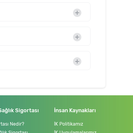
Sağlık Sigortası
İnsan Kaynakları
tası Nedir?
İK Politikamız
ğlık Sigortası
İK Uygulamalarımız