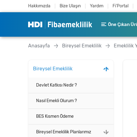
Hakkımızda
Bize Ulaşın
Yardım
Fi'Portal
Öne Çıkan Ür
Anasayfa
Bireysel Emeklilik
Emeklilik 
Bireysel Emeklilik
Devlet Katkısı Nedir ?
Nasıl Emekli Olurum ?
BES Kısmen Ödeme
Bireysel Emeklilik Planlarımız