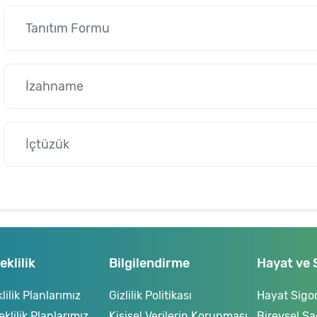
Tanıtım Formu
İzahname
İçtüzük
klilik
Bilgilendirme
Hayat ve 
ilik Planlarımız
Gizlilik Politikası
Hayat Sigor
lilik Planlarımız
Kişisel Verilerin Korunması
Bireysel Sa