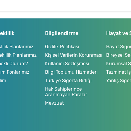
klilik
Bilgilendirme
Hayat ve 
ilik Planlarımız
Gizlilik Politikası
Hayat Sigor
lilik Planlarımız
Kişisel Verilerin Korunması
Bireysel Sa
ekli Olurum?
Kullanıcı Sözleşmesi
Kurumsal Sa
rım Fonlarımız
Bilgi Toplumu Hizmetleri
Tazminat İş
lım
Türkiye Sigorta Birliği
Yanlış Sigo
Hak Sahiplerince
Aranmayan Paralar
Mevzuat