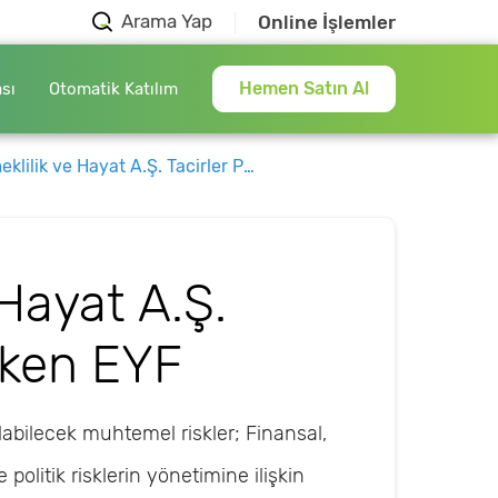
Arama Yap
Online İşlemler
Hemen Satın Al
ası
Otomatik Katılım
k ve Hayat A.Ş. Tacirler Portföy Değişken EYF
 Hayat A.Ş.
şken EYF
ılabilecek muhtemel riskler; Finansal,
politik risklerin yönetimine ilişkin