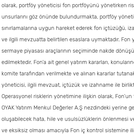
olarak, portföy yöneticisi fon portföyünü yönetirken riski
unsurlarını göz önünde bulundurmakta, portföy yönetim
sınırlamalarına uygun hareket ederek fon içtüzüğü, i
ve ilgili mevzuatta belirtilen esaslara uymaktadır. Fon
sermaye piyasası araçlarının seçiminde nakde dönüşümü
edilmektedir. Fon’a ait genel yatırım kararları, konula
komite tarafından verilmekte ve alınan kararlar tutanak
yöneticisi, ilgili mevzuat, içtüzük ve izahname ile birlikt
Operasyonel risklerin yönetimine ilişkin olarak, Fon’u
OYAK Yatırım Menkul Değerler A.Ş nezdindeki yerine ge
oluşabilecek hata, hile ve usulsüzlüklerin önlenmesi v
ve eksiksiz olması amacıyla Fon iç kontrol sistemine iliş