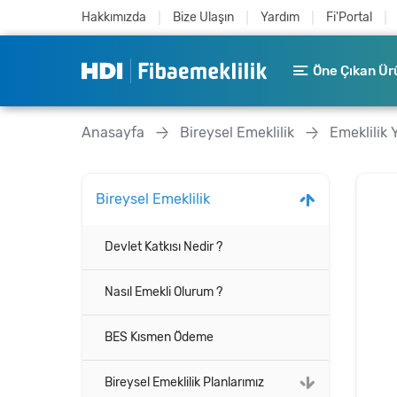
Hakkımızda
Bize Ulaşın
Yardım
Fi'Portal
Öne Çıkan Ür
Anasayfa
Bireysel Emeklilik
Emeklilik 
Bireysel Emeklilik
Devlet Katkısı Nedir ?
Nasıl Emekli Olurum ?
BES Kısmen Ödeme
Bireysel Emeklilik Planlarımız